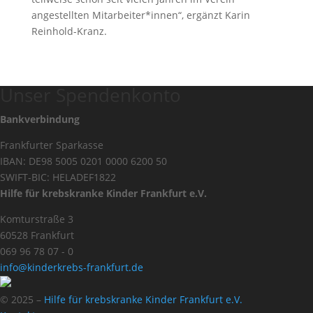
angestellten Mitarbeiter*innen“, ergänzt Karin
Reinhold-Kranz.
Unser Spendenkonto
Bankverbindung
Frankfurter Sparkasse
IBAN: DE98 5005 0201 0000 6200 50
SWIFT-BIC: HELADEF1822
Hilfe für krebskranke Kinder Frankfurt e.V.
Komturstraße 3
60528 Frankfurt
069 96 78 07 - 0
info@kinderkrebs-frankfurt.de
© 2025 –
Hilfe für krebskranke Kinder Frankfurt e.V.