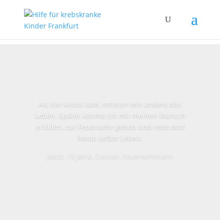
Als der Krebs kam, retteten mir andere das
Leben. Später konnte ich mir meinen Wunsch
erfüllen, zur Feuerwehr gehen und rette dort
heute selbst Leben.
Jakob, 19 Jahre, Survivor, Feuerwehrmann