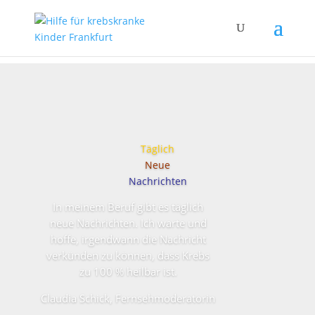
Täglich
Neue
Nachrichten
In meinem Beruf gibt es täglich
neue Nachrichten. Ich warte und
hoffe, irgendwann die Nachricht
verkünden zu können, dass Krebs
zu 100 % heilbar ist.
Claudia Schick, Fernsehmoderatorin