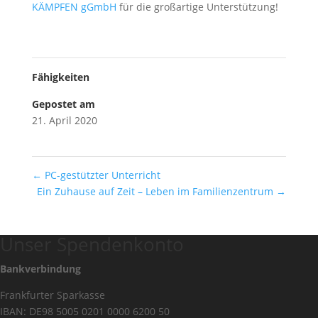
KÄMPFEN gGmbH
für die großartige Unterstützung!
Fähigkeiten
Gepostet am
21. April 2020
←
PC-gestützter Unterricht
Ein Zuhause auf Zeit – Leben im Familienzentrum
→
Unser Spendenkonto
Bankverbindung
Frankfurter Sparkasse
IBAN: DE98 5005 0201 0000 6200 50