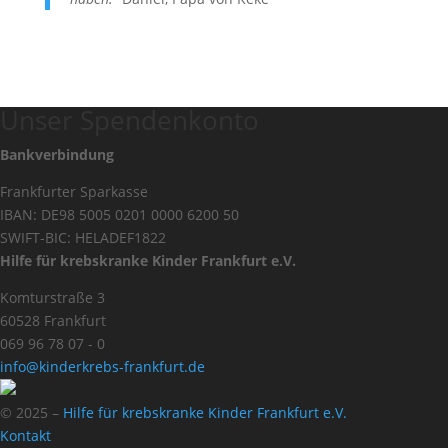
Unser Spendenkonto
Bankverbindung
Frankfurter Sparkasse
IBAN: DE98 5005 0201 0000 6200 50
SWIFT-BIC: HELADEF1822
Hilfe für krebskranke Kinder Frankfurt e.V.
Komturstraße 3
60528 Frankfurt
069 96 78 07 - 0
info@kinderkrebs-frankfurt.de
© 2025 –
Hilfe für krebskranke Kinder Frankfurt e.V.
Kontakt