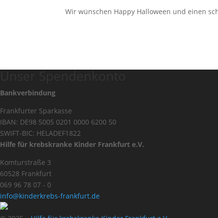
Wir wünschen Happy Halloween und einen sch
Unser Spendenkonto
Bankverbindung
Frankfurter Sparkasse
IBAN: DE98 5005 0201 0000 6200 50
SWIFT-BIC: HELADEF1822
Hilfe für krebskranke Kinder Frankfurt e.V.
Komturstraße 3
60528 Frankfurt
069 96 78 07 - 0
info@kinderkrebs-frankfurt.de