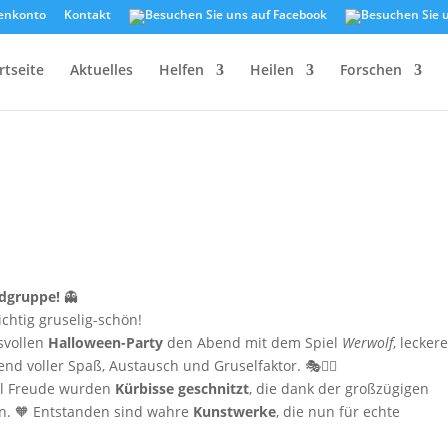
enkonto
Kontakt
rtseite
Aktuelles
Helfen
Heilen
Forschen
ndgruppe!
👻
chtig gruselig-schön!
svollen
Halloween-Party
den Abend mit dem Spiel
Werwolf
, lecker
d voller Spaß, Austausch und Gruselfaktor. 🎭🧛‍♂️
iel Freude wurden
Kürbisse geschnitzt
, die dank der großzügigen
n. 🧡 Entstanden sind wahre
Kunstwerke
, die nun für echte