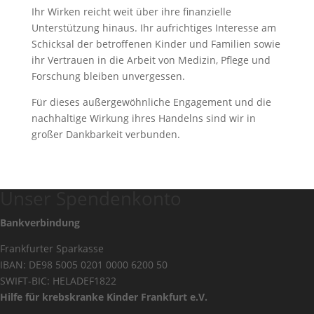
Ihr Wirken reicht weit über ihre finanzielle
Unterstützung hinaus. Ihr aufrichtiges Interesse am
Schicksal der betroffenen Kinder und Familien sowie
ihr Vertrauen in die Arbeit von Medizin, Pflege und
Forschung bleiben unvergessen.
Für dieses außergewöhnliche Engagement und die
nachhaltige Wirkung ihres Handelns sind wir in
großer Dankbarkeit verbunden.
Unser Spendenkonto
Bankverbindung
Frankfurter Sparkasse
IBAN: DE98 5005 0201 0000 6200 50
SWIFT-BIC: HELADEF1822
Hilfe für krebskranke Kinder Frankfurt e.V.