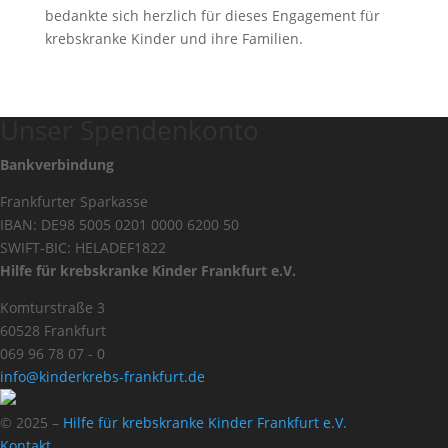
bedankte sich herzlich für dieses Engagement für
krebskranke Kinder und ihre Familien.
Unser Spendenkonto
Bankverbindung
Frankfurter Sparkasse
IBAN: DE98 5005 0201 0000 6200 50
SWIFT-BIC: HELADEF1822
Hilfe für krebskranke Kinder Frankfurt e.V.
Komturstraße 3
60528 Frankfurt
069 96 78 07 - 0
info@kinderkrebs-frankfurt.de
© 2025 –
Hilfe für krebskranke Kinder Frankfurt e.V.
Kontakt