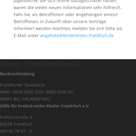
Jugendliche, die sich online dazugeschaltet hatten,
waren die vielen neuen Informationen sehr hilfreich.
Falls Sie, als Betroffene/r oder Angehörige/r eines/r
Betroffenen, in Zukunft über unsere Vorträge
informiert werden möchten, melden Sie sich bitte via
E-Mail unter
angebote@kinderkrebs-frankfurt.de
Unser Spendenkonto
Bankverbindung
Frankfurter Sparkasse
IBAN: DE98 5005 0201 0000 6200 50
SWIFT-BIC: HELADEF1822
Hilfe für krebskranke Kinder Frankfurt e.V.
Komturstraße 3
60528 Frankfurt
069 96 78 07 - 0