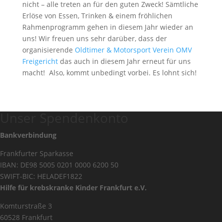
nicht – alle treten an für den guten Zweck! Sämtliche
Erlöse von Essen, Trinken & einem fröhlichen
Rahmenprogramm gehen in diesem Jahr wieder an
uns! Wir freuen uns sehr darüber, dass der
organisierende
Oldtimer & Motorsport Verein OMV
Freigericht
das auch in diesem Jahr erneut für uns
macht! Also, kommt unbedingt vorbei. Es lohnt sich!
Unser Spendenkonto
Bankverbindung
Frankfurter Sparkasse
IBAN: DE98 5005 0201 0000 6200 50
SWIFT-BIC: HELADEF1822
Hilfe für krebskranke Kinder Frankfurt e.V.
Komturstraße 3
60528 Frankfurt