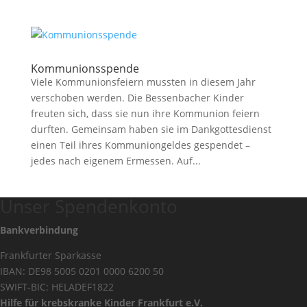
Kommunionsspende
Viele Kommunionsfeiern mussten in diesem Jahr
verschoben werden. Die Bessenbacher Kinder
freuten sich, dass sie nun ihre Kommunion feiern
durften. Gemeinsam haben sie im Dankgottesdienst
einen Teil ihres Kommuniongeldes gespendet –
jedes nach eigenem Ermessen. Auf...
Unser Spendenkonto
Bankverbindung
Frankfurter Sparkasse
IBAN: DE98 5005 0201 0000 6200 50
SWIFT-BIC: HELADEF1822
Hilfe für krebskranke Kinder Frankfurt e.V.