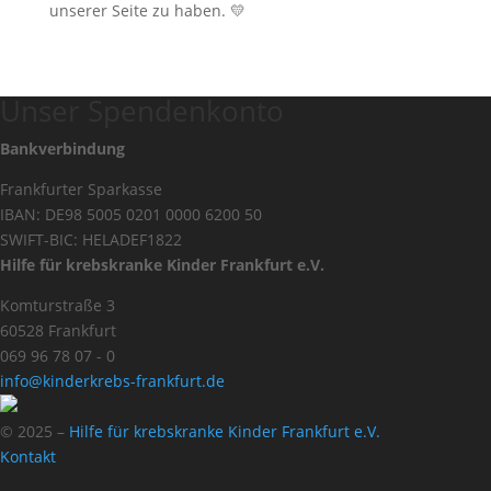
unserer Seite zu haben. 💛
Unser Spendenkonto
Bankverbindung
Frankfurter Sparkasse
IBAN: DE98 5005 0201 0000 6200 50
SWIFT-BIC: HELADEF1822
Hilfe für krebskranke Kinder Frankfurt e.V.
Komturstraße 3
60528 Frankfurt
069 96 78 07 - 0
info@kinderkrebs-frankfurt.de
© 2025 –
Hilfe für krebskranke Kinder Frankfurt e.V.
Kontakt