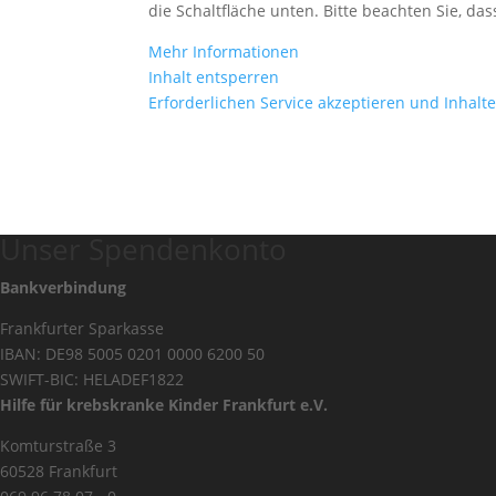
die Schaltfläche unten. Bitte beachten Sie, d
Mehr Informationen
Inhalt entsperren
Erforderlichen Service akzeptieren und Inhalt
Unser Spendenkonto
Bankverbindung
Frankfurter Sparkasse
IBAN: DE98 5005 0201 0000 6200 50
SWIFT-BIC: HELADEF1822
Hilfe für krebskranke Kinder Frankfurt e.V.
Komturstraße 3
60528 Frankfurt