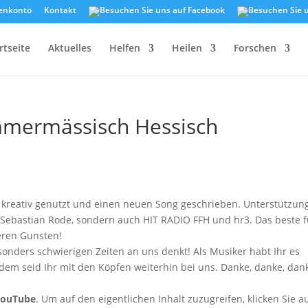
enkonto
Kontakt
rtseite
Aktuelles
Helfen
Heilen
Forschen
mmermässisch Hessisch
kreativ genutzt und einen neuen Song geschrieben. Unterstützun
d Sebastian Rode, sondern auch HIT RADIO FFH und hr3. Das beste f
eren Gunsten!
esonders schwierigen Zeiten an uns denkt! Als Musiker habt Ihr es
otzdem seid Ihr mit den Köpfen weiterhin bei uns. Danke, danke, dan
YouTube
. Um auf den eigentlichen Inhalt zuzugreifen, klicken Sie a