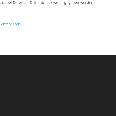
ass dabei Daten an Drittanbieter weitergegeben werden.
e entsperren