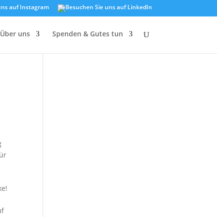
Über uns
Spenden & Gutes tun
g
ür
ke!
uf