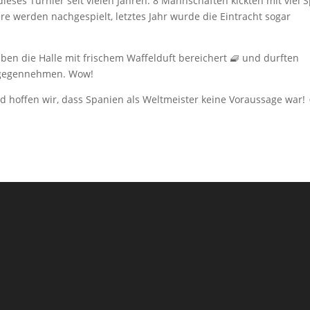
ieses Turnier seit vielen Jahren. 8 Mannschaften kickten mit viel 
re werden nachgespielt, letztes Jahr wurde die Eintracht sogar
ben die Halle mit frischem Waffelduft bereichert 🧇 und durften
ntgegennehmen. Wow!
nd hoffen wir, dass Spanien als Weltmeister keine Voraussage war! 