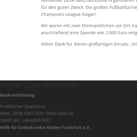
Hofheimer DEVK-Geschäftsstelle organisieren d
für den guten Zweck. Die großen Fußballturnie
Champions-League-Sieger!
Wir waren mit zwei Ehrenamtlichen vor Ort, ha
anschließend eine Spende von 2.000 Euro e
Vielen Dank für diesen großartigen Einsatz. U
Unser Spendenkonto
Bankverbindung
Frankfurter Sparkasse
IBAN: DE98 5005 0201 0000 6200 50
SWIFT-BIC: HELADEF1822
Hilfe für krebskranke Kinder Frankfurt e.V.