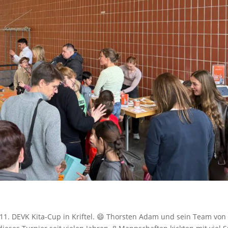
11. DEVK Kita-Cup in Kriftel. 😄 Thorsten Adam und sein Team von